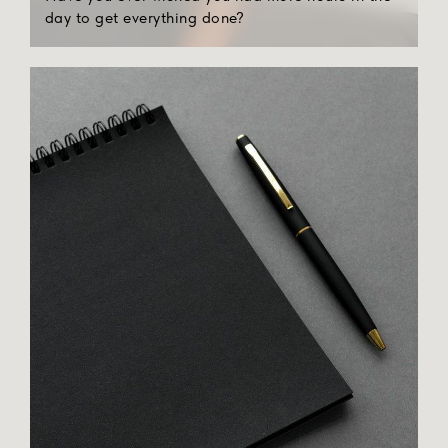
перероблювати, щоб отримати бажаний
day to get everything done?
результат.