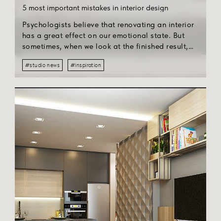
5 most important mistakes in interior design
Psychologists believe that renovating an interior
has a great effect on our emotional state. But
sometimes, when we look at the finished result,
we feel anger and disappointment. All this is
#studio news
#inspiration
because of the typical mistakes we make.
Therefore, to save your mood, here are tips on
what not to do when decorating an interior.