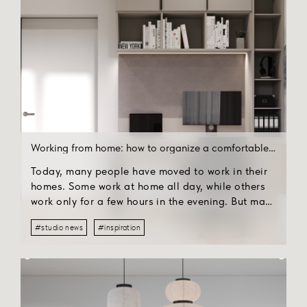
Working from home: how to organize a comfortable workplace
Today, many people have moved to work in their
homes. Some work at home all day, while others
work only for a few hours in the evening. But many
employees still complain that it's harder to
#studio news
#inspiration
concentrate on work at home: the couch is
tempting to sit on, or the bed makes you lie down
for a few minutes. But working from home can be
very productive if you pay enough attention to
your workplace and create the right atmosphere.