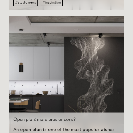
#studio news
#inspiration
it seems difficult to use it appropriately in an
apartment or house.
Open plan: more pros or cons?
An open plan is one of the most popular wishes