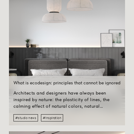
What is ecodesign: principles that cannot be ignored
Architects and designers have always been
inspired by nature: the plasticity of lines, the
calming effect of natural colors, natural
materials, and natural light.
It would be ideal for eco-design if you can fully
#studio news
#inspiration
furnish your apartment with objects made from
recycled materials and antiques.