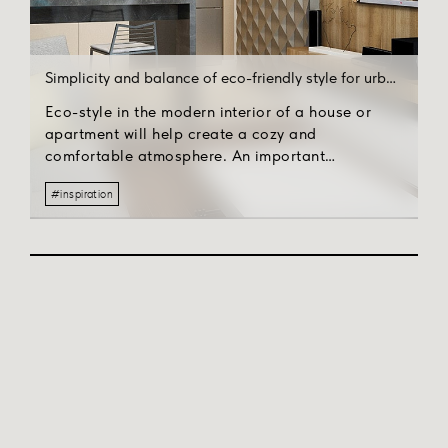
Simplicity and balance of eco-friendly style for urban dwellers
Eco-style in the modern interior of a house or
apartment will help create a cozy and
comfortable atmosphere. An important
advantage of eco-style design is the ability to
#inspiration
find solutions for every taste, in a variety of price
categories.