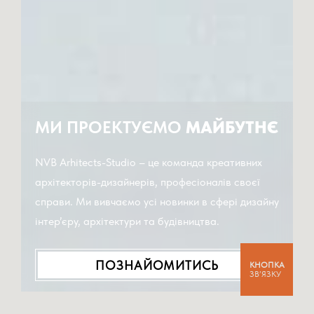
МИ ПРОЕКТУЄМО
МАЙБУТНЄ
NVB Arhitects-Studio – це команда креативних
архітекторів-дизайнерів, професіоналів своєї
справи. Ми вивчаємо усі новинки в сфері дизайну
інтер’єру, архітектури та будівництва.
ПОЗНАЙОМИТИСЬ
КНОПКА
ЗВ’ЯЗКУ