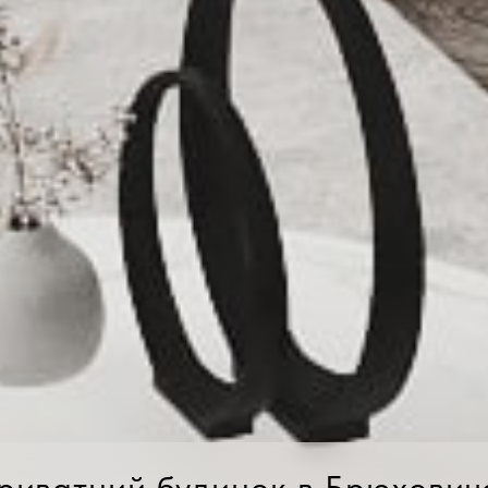
риватний будинок в Брюхович