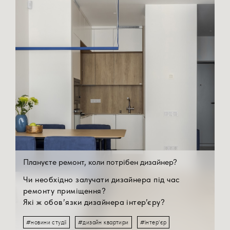
Плануєте ремонт, коли потрібен дизайнер?
Чи необхідно залучати дизайнера під час
ремонту приміщення?
Які ж обов’язки дизайнера інтер’єру?
Професійний підхід. Досвідчений дизайнер знає
#новини студії
#дизайн квартири
#інтер'єр
найсучасніші тренди, володіє практичним